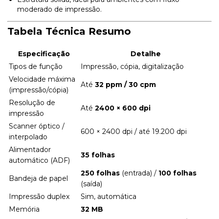
moderado de impressão.
Tabela Técnica Resumo
Especificação
Detalhe
Tipos de função
Impressão, cópia, digitalização
Velocidade máxima
Até
32 ppm / 30 cpm
(impressão/cópia)
Resolução de
Até
2400 × 600 dpi
impressão
Scanner óptico /
600 × 2400 dpi / até 19.200 dpi
interpolado
Alimentador
35 folhas
automático (ADF)
250 folhas
(entrada) /
100 folhas
Bandeja de papel
(saída)
Impressão duplex
Sim, automática
Memória
32 MB