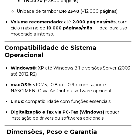
TN‑2370
(~2.600 páginas)
Unidade de tambor
DR‑2340
(~12.000 páginas)
.
Volume recomendado
: até
2.000 páginas/mês
, com
ciclo máximo de
10.000 páginas/mês
— ideal para uso
moderado a intenso
.
Compatibilidade de Sistema
Operacional
Windows®
: XP até Windows 8.1 e versões Server (2003
até 2012 R2).
macOS®
: v10.7.5, 10.8.x e 10.9.x com suporte
NASCIMENTO via AirPrint ou software opcional.
Linux
: compatibilidade com funções essenciais.
Digitalização e fax via PC‑Fax (Windows)
requer
instalação de drivers ou softwares adicionais
.
Dimensões, Peso e Garantia