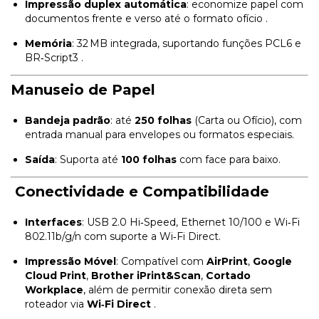
Impressão duplex automática
: economize papel com
documentos frente e verso até o formato ofício
.
Memória
: 32 MB integrada, suportando funções PCL6 e
BR‑Script3
.
Manuseio de Papel
Bandeja padrão
: até
250 folhas
(Carta ou Ofício), com
entrada manual para envelopes ou formatos especiais.
Saída
: Suporta até
100 folhas
com face para baixo
.
Conectividade e Compatibilidade
Interfaces
: USB 2.0 Hi‑Speed, Ethernet 10/100 e Wi‑Fi
802.11b/g/n com suporte a Wi‑Fi Direct
.
Impressão Móvel
: Compatível com
AirPrint
,
Google
Cloud Print
,
Brother iPrint&Scan
,
Cortado
Workplace
, além de permitir conexão direta sem
roteador via
Wi‑Fi Direct
.