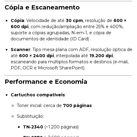
Cópia e Escaneamento
Cópia
: Velocidade de até
30 cpm
, resolução de
600 ×
600 dpi
, com redução/ampliação entre 25% e 400%,
suporte a cópias agrupadas, N‑em‑1, e cópia de
documentos de identidade (ID Card)
.
Scanner
: Tipo mesa plana com ADF, resolução óptica de
até
600 × 2400 dpi
, interpolada até
19.200 dpi
,
escaneando para múltiplos formatos e destinos (e‑mail,
PDF, OCR e Microsoft SharePoint)
.
Performance e Economia
Cartuchos compatíveis
:
Toner inicial: cerca de
700 páginas
Substituição:
TN‑2340
(~1.200 páginas)