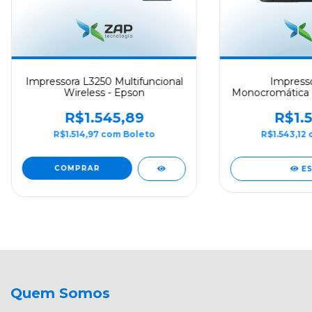
Impressora L3250 Multifuncional
Impresso
Wireless - Epson
Monocromática 
- Br
R$1.545,89
R$1.5
R$1.514,97
com
Boleto
R$1.543,12
E
Quem Somos