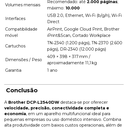
Recomendado: até
2.000 páginas
;
Volumes mensais
máximo:
10.000
USB 2.0, Ethernet, Wi‑Fi (b/g/n), Wi‑Fi
Interfaces
Direct
Compatibilidade
AirPrint, Google Cloud Print, Brother
móvel
iPrint&Scan, Cortado Workplace
TN‑2340 (1.200 págs), TN‑2370 (2.600
Cartuchos
págs), DR‑2340 (12.000 págs)
409 × 398 × 317 mm /
Dimensões / Peso
aproximadamente 11,1 kg
Garantia
1 ano
Conclusão
A
Brother DCP‑L2540DW
destaca-se por oferecer
velocidade, precisão, conectividade completa e
economia
, em um aparelho multifuncional ideal para
pequenas empresas ou uso doméstico intensivo. Combina
alta produtividade com baixos custos operacionais, além de