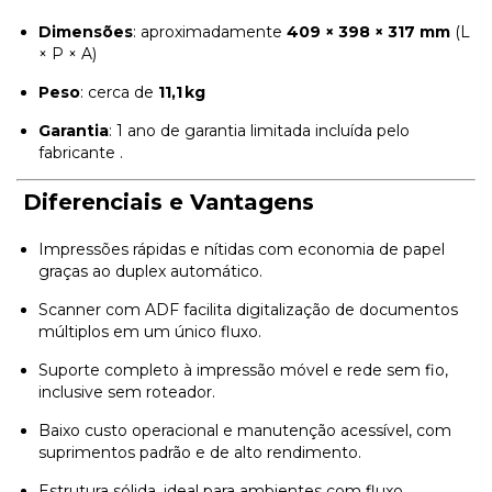
Dimensões
: aproximadamente
409 × 398 × 317 mm
(L
× P × A)
Peso
: cerca de
11,1 kg
⁣
Garantia
: 1 ano de garantia limitada incluída pelo
fabricante ⁣
.
Diferenciais e Vantagens
Impressões rápidas e nítidas com economia de papel
graças ao duplex automático.
Scanner com ADF facilita digitalização de documentos
múltiplos em um único fluxo.
Suporte completo à impressão móvel e rede sem fio,
inclusive sem roteador.
Baixo custo operacional e manutenção acessível, com
suprimentos padrão e de alto rendimento.
Estrutura sólida, ideal para ambientes com fluxo