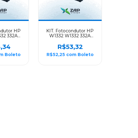
ndutor HP
KIT. Fotocondutor HP
32 332A
W1332 W1332 332A
 M432
M432FDN M432
08 30K -
M408FDN M408 30K -
,34
R$53,32
ut
Supry
om
Boleto
R$52,25
com
Boleto