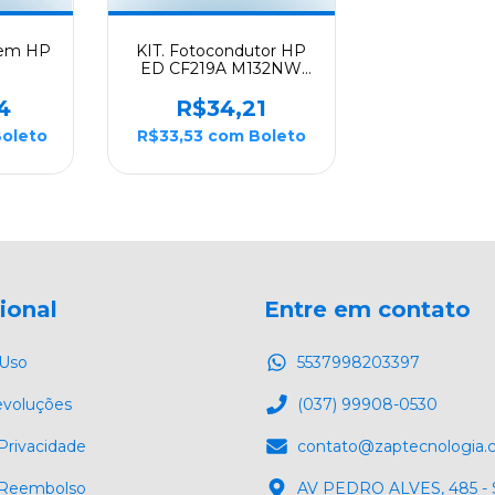
gem HP
KIT. Fotocondutor HP
ED CF219A M132NW
2FDN
M132FN M132FW 12K -
al
CHMT
4
R$34,21
oleto
R$33,53
com
Boleto
cional
Entre em contato
 Uso
5537998203397
evoluções
(037) 99908-0530
 Privacidade
contato@zaptecnologia
e Reembolso
AV PEDRO ALVES, 485 -