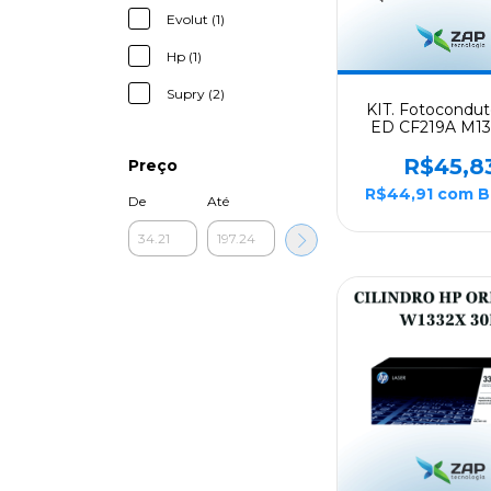
Evolut (1)
Hp (1)
Supry (2)
KIT. Fotocondu
ED CF219A M1
M132FN M132FW
Supry
R$45,8
Preço
R$44,91
com
B
De
Até