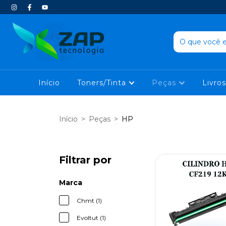
Início
Toners/Tinta
Peças
Livros
Início
>
Peças
>
HP
Filtrar por
Marca
Chmt (1)
Evoltut (1)