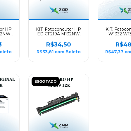
tor HP
KIT. Fotocondutor HP
KIT. Fotoco
32NW
ED CF219A M132NW
W1332 W13
 12K -
M132FN M132FW 12K -
M432FDN
Evolut
M408FDN M4
3
R$34,50
R$48
Evol
oleto
R$33,81
com
Boleto
R$47,37
c
ESGOTADO