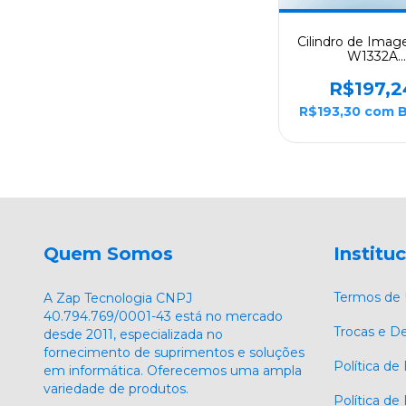
Cilindro de Ima
W1332A
M408DN/M43
30k - Origin
R$197,2
R$193,30
com
B
Quem Somos
Institu
Termos de
A Zap Tecnologia CNPJ
40.794.769/0001-43 está no mercado
Trocas e D
desde 2011, especializada no
fornecimento de suprimentos e soluções
Política de
em informática. Oferecemos uma ampla
variedade de produtos.
Política d