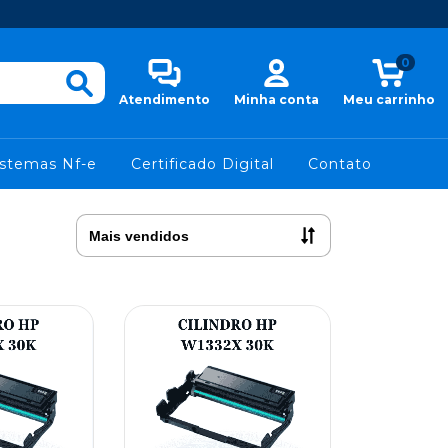
0
Atendimento
Minha conta
Meu carrinho
istemas Nf-e
Certificado Digital
Contato