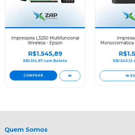
Impressora L3250 Multifuncional
Impresso
Wireless - Epson
Monocromática 
- Br
R$1.545,89
R$1.5
R$1.514,97
com
Boleto
R$1.543,12
E
Quem Somos