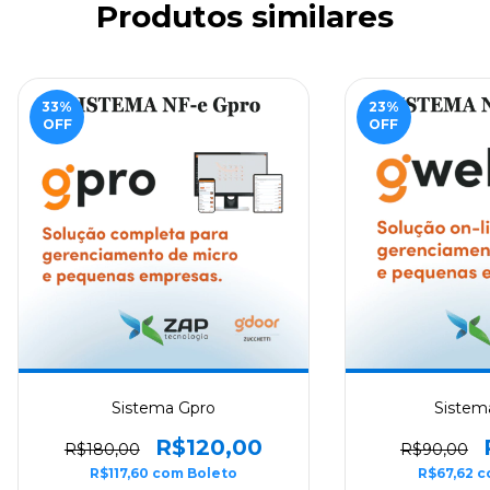
Produtos similares
33
%
23
%
OFF
OFF
Sistema Gpro
Sistem
R$120,00
R$180,00
R$90,00
R$117,60
com
Boleto
R$67,62
c