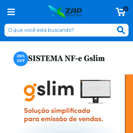
0
26
%
OFF