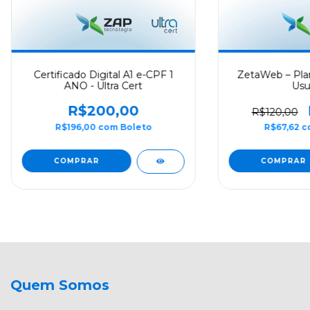
Certificado Digital A1 e-CPF 1
ZetaWeb – Plan
ANO - Ultra Cert
Usu
R$200,00
R$120,00
R$196,00
com
Boleto
R$67,62
c
Quem Somos