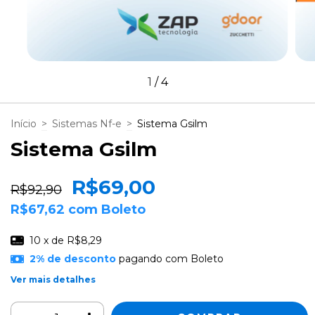
1
/
4
Início
>
Sistemas Nf-e
>
Sistema Gsilm
Sistema Gsilm
R$69,00
R$92,90
R$67,62
com
Boleto
10
x de
R$8,29
2% de desconto
pagando com Boleto
Ver mais detalhes