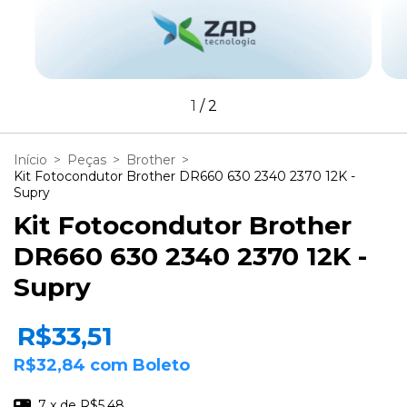
1
/
2
Início
>
Peças
>
Brother
>
Kit Fotocondutor Brother DR660 630 2340 2370 12K -
Supry
Kit Fotocondutor Brother
DR660 630 2340 2370 12K -
Supry
R$33,51
R$32,84
com
Boleto
7
x de
R$5,48