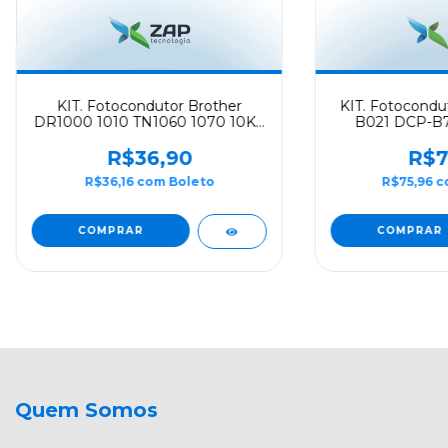
KIT. Fotocondutor Brother
KIT. Fotocondu
DR1000 1010 TN1060 1070 10K -
B021 DCP-B7
Evolut
Evo
R$36,90
R$7
R$36,16
com
Boleto
R$75,96
c
Quem Somos