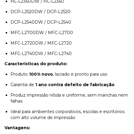
HL‑L2360DW / HL‑L2360
DCP‑L2520DW / DCP‑L2520
DCP‑L2540DW / DCP‑L2540
MFC‑L2700DW / MFC‑L2700
MFC‑L2720DW / MFC‑L2720
MFC‑L2740DW / MFC‑L2740
Características do produto:
Produto
100% novo
, lacrado e pronto para uso
Garantia de
1 ano contra defeito de fabricação
Produz impressão nítida e uniforme, sem manchas nem
falhas
Ideal para ambientes corporativos, escolas e escritórios
com alto volume de impressão
Vantagens: