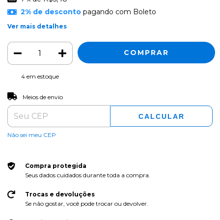
2% de desconto
pagando com Boleto
Ver mais detalhes
4
em estoque
ALTERAR CEP
Entregas para o CEP:
Meios de envio
CALCULAR
Não sei meu CEP
Compra protegida
Seus dados cuidados durante toda a compra.
Trocas e devoluções
Se não gostar, você pode trocar ou devolver.