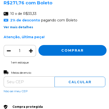
R$271,76
com
Boleto
10
x de
R$33,33
2% de desconto
pagando com Boleto
Ver mais detalhes
Atenção, última peça!
1
em estoque
ALTERAR CEP
Entregas para o CEP:
Meios de envio
CALCULAR
Não sei meu CEP
Compra protegida