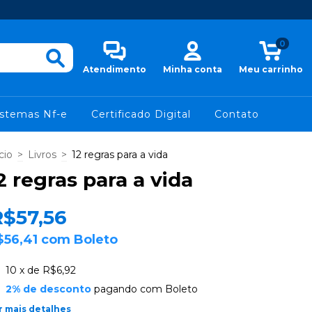
0
Atendimento
Minha conta
Meu carrinho
istemas Nf-e
Certificado Digital
Contato
cio
>
Livros
>
12 regras para a vida
2 regras para a vida
R$57,56
$56,41
com
Boleto
10
x de
R$6,92
2% de desconto
pagando com Boleto
r mais detalhes