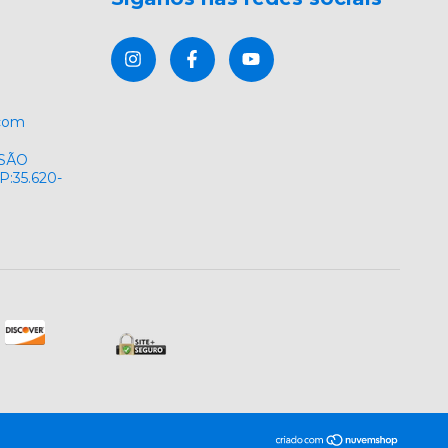
.com
 SÃO
:35.620-