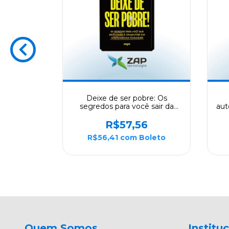
 mente
Deixe de ser pobre: Os
segredos para você sair da
aut
pindaíba e conquistar sua
independência financeira
c
5
R$57,56
pe
Boleto
R$56,41
com
Boleto
Quem Somos
Institu