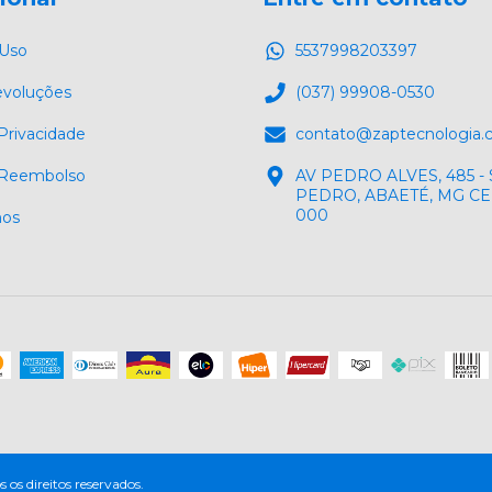
 Uso
5537998203397
evoluções
(037) 99908-0530
 Privacidade
contato@zaptecnologia
e Reembolso
AV PEDRO ALVES, 485 -
PEDRO, ABAETÉ, MG CEP
000
os
 direitos reservados.