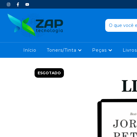
Início
Toners/Tinta
Peças
Livros
ESGOTADO