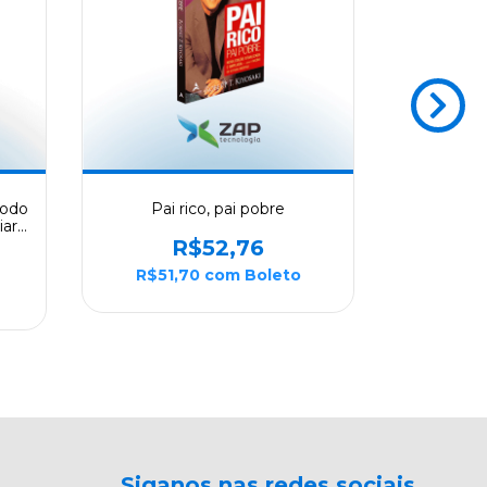
todo
Pai rico, pai pobre
Prosp
iar
dos
R$52,76
R$51,70
com
Boleto
R$56
Siganos nas redes sociais