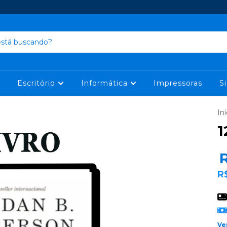
Escritório
Informática
Impressoras
S
Iní
1
R
Ve