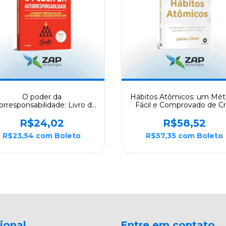
O poder da
Hábitos Atômicos: um Mé
orresponsabilidade: Livro de
Fácil e Comprovado de Cr
bolso: A ferramenta
Bons Hábitos e se Livrar 
omprovada que gera alta
Maus- Idioma
R$24,02
R$58,52
rformance e resultados em
R$23,54
com
Boleto
R$57,35
com
Boleto
pouc
cional
Entre em contato